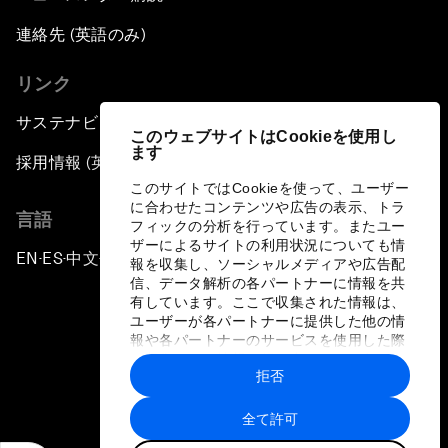
連絡先 (英語のみ)
リンク
サステナビリティへの取り組み
このウェブサイトはCookieを使用し
ます
採用情報 (英語のみ)
このサイトではCookieを使って、ユーザー
に合わせたコンテンツや広告の表示、トラ
言語
フィックの分析を行っています。またユー
ザーによるサイトの利用状況についても情
EN
ES
中文
日本語
▪
▪
▪
報を収集し、ソーシャルメディアや広告配
信、データ解析の各パートナーに情報を共
有しています。ここで収集された情報は、
ユーザーが各パートナーに提供した他の情
報や各パートナーのサービスを使用した際
に収集された情報と組み合わされ、各パー
拒否
トナーによって使用されることがありま
プライバシーポリシーと利用規約
す。
全て許可
サイトマップ