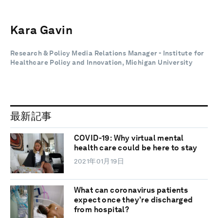
Kara Gavin
Research & Policy Media Relations Manager - Institute for
Healthcare Policy and Innovation, Michigan University
最新記事
COVID-19: Why virtual mental
health care could be here to stay
2021年01月19日
What can coronavirus patients
expect once they’re discharged
from hospital?