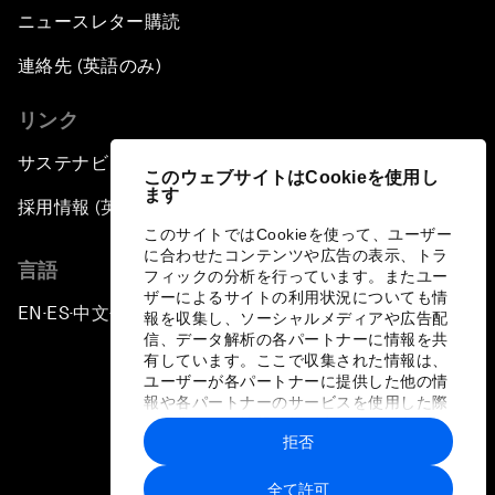
ニュースレター購読
連絡先 (英語のみ)
リンク
サステナビリティへの取り組み
このウェブサイトはCookieを使用し
ます
採用情報 (英語のみ)
このサイトではCookieを使って、ユーザー
に合わせたコンテンツや広告の表示、トラ
言語
フィックの分析を行っています。またユー
ザーによるサイトの利用状況についても情
EN
ES
中文
日本語
▪
▪
▪
報を収集し、ソーシャルメディアや広告配
信、データ解析の各パートナーに情報を共
有しています。ここで収集された情報は、
ユーザーが各パートナーに提供した他の情
報や各パートナーのサービスを使用した際
に収集された情報と組み合わされ、各パー
拒否
トナーによって使用されることがありま
プライバシーポリシーと利用規約
す。
全て許可