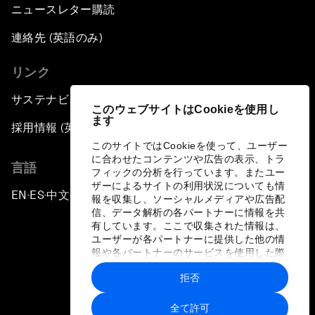
ニュースレター購読
連絡先 (英語のみ)
リンク
サステナビリティへの取り組み
このウェブサイトはCookieを使用し
ます
採用情報 (英語のみ)
このサイトではCookieを使って、ユーザー
に合わせたコンテンツや広告の表示、トラ
言語
フィックの分析を行っています。またユー
ザーによるサイトの利用状況についても情
EN
ES
中文
日本語
▪
▪
▪
報を収集し、ソーシャルメディアや広告配
信、データ解析の各パートナーに情報を共
有しています。ここで収集された情報は、
ユーザーが各パートナーに提供した他の情
報や各パートナーのサービスを使用した際
に収集された情報と組み合わされ、各パー
拒否
トナーによって使用されることがありま
プライバシーポリシーと利用規約
す。
全て許可