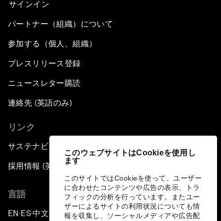
サインイン
パートナー（組織）について
参加する（個人、組織）
プレスリリース登録
ニュースレター購読
連絡先 (英語のみ)
リンク
サステナビリティへの取り組み
このウェブサイトはCookieを使用し
ます
採用情報 (英語のみ)
このサイトではCookieを使って、ユーザー
に合わせたコンテンツや広告の表示、トラ
言語
フィックの分析を行っています。またユー
ザーによるサイトの利用状況についても情
EN
ES
中文
日本語
▪
▪
▪
報を収集し、ソーシャルメディアや広告配