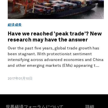
経済成長
Have we reached 'peak trade'? New
research may have the answer
Over the past five years, global trade growth has
been stagnant. With protectionist sentiment
intensifying across advanced economies and China
and other emerging markets (EMs) appearing t...
2017年01月10日
世界経済フォーラムについて
詳細