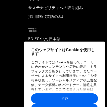
サステナビリティへの取り組み
採用情報 (英語のみ)
て
言語
EN
ES
中文
日本語
▪
▪
▪
このウェブサイトはCookieを使用し
ます
このサイトではCookieを使って、ユーザー
に合わせたコンテンツや広告の表示、トラ
フィックの分析を行っています。またユー
ザーによるサイトの利用状況についても情
報を収集し、ソーシャルメディアや広告配
信、データ解析の各パートナーに情報を共
有しています。ここで収集された情報は、
ユーザーが各パートナーに提供した他の情
報や各パートナーのサービスを使用した際
拒否
に収集された情報と組み合わされ、各パー