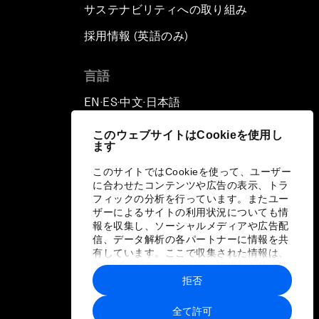
サステナビリティへの取り組み
採用情報 (英語のみ)
て
言語
EN
ES
中文
日本語
▪
▪
▪
このウェブサイトはCookieを使用し
ます
このサイトではCookieを使って、ユーザー
に合わせたコンテンツや広告の表示、トラ
フィックの分析を行っています。またユー
ザーによるサイトの利用状況についても情
報を収集し、ソーシャルメディアや広告配
信、データ解析の各パートナーに情報を共
有しています。ここで収集された情報は、
ユーザーが各パートナーに提供した他の情
報や各パートナーのサービスを使用した際
拒否
に収集された情報と組み合わされ、各パー
トナーによって使用されることがありま
全て許可