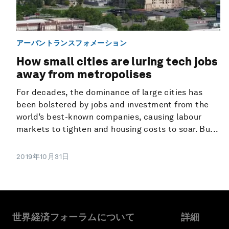
アーバントランスフォメーション
How small cities are luring tech jobs
away from metropolises
For decades, the dominance of large cities has
been bolstered by jobs and investment from the
world’s best-known companies, causing labour
markets to tighten and housing costs to soar. Bu...
2019年10月31日
世界経済フォーラムについて
詳細