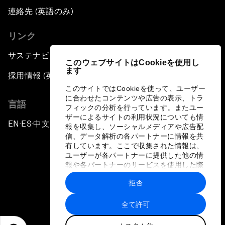
連絡先 (英語のみ)
リンク
サステナビリティへの取り組み
このウェブサイトはCookieを使用し
ます
採用情報 (英語のみ)
このサイトではCookieを使って、ユーザー
に合わせたコンテンツや広告の表示、トラ
言語
フィックの分析を行っています。またユー
ザーによるサイトの利用状況についても情
EN
ES
中文
日本語
▪
▪
▪
報を収集し、ソーシャルメディアや広告配
信、データ解析の各パートナーに情報を共
有しています。ここで収集された情報は、
ユーザーが各パートナーに提供した他の情
報や各パートナーのサービスを使用した際
に収集された情報と組み合わされ、各パー
拒否
トナーによって使用されることがありま
プライバシーポリシーと利用規約
す。
全て許可
サイトマップ