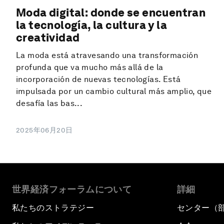
Moda digital: donde se encuentran
la tecnología, la cultura y la
creatividad
La moda está atravesando una transformación
profunda que va mucho más allá de la
incorporación de nuevas tecnologías. Está
impulsada por un cambio cultural más amplio, que
desafía las bas...
2025年06月20日
世界経済フォーラムについて
詳細
私たちのストラテジー
センター（