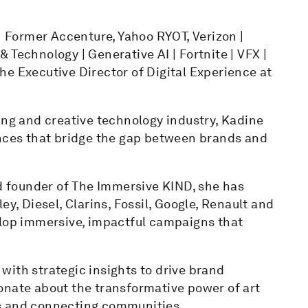
 | Former Accenture, Yahoo RYOT, Verizon |
Technology | Generative AI | Fortnite | VFX |
e Executive Director of Digital Experience at
ing and creative technology industry, Kadine
ences that bridge the gap between brands and
nd founder of The Immersive KIND, she has
ey, Diesel, Clarins, Fossil, Google, Renault and
elop immersive, impactful campaigns that
n with strategic insights to drive brand
onate about the transformative power of art
s and connecting communities.