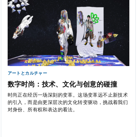
アートとカルチャー
数字时尚：技术、文化与创意的碰撞
时尚正在经历一场深刻的变革。这场变革远不止新技术
的引入，而是由更深层次的文化转变驱动，挑战着我们
对身份、所有权和表达的看法。