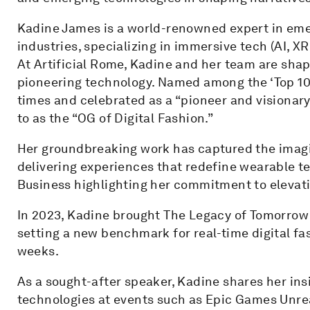
Kadine James is a world-renowned expert in eme
industries, specializing in immersive tech (AI, X
At Artificial Rome, Kadine and her team are shapi
pioneering technology. Named among the ‘Top 1
times and celebrated as a “pioneer and visionary”
to as the “OG of Digital Fashion.”
Her groundbreaking work has captured the imagi
delivering experiences that redefine wearable t
Business highlighting her commitment to elevatin
In 2023, Kadine brought The Legacy of Tomorrow 
setting a new benchmark for real-time digital fa
weeks.
As a sought-after speaker, Kadine shares her insi
technologies at events such as Epic Games Unrea