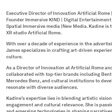
Executive Director of Innovation Artificial Rome
Founder Immersive KIND | Digital Entertainment & 
Spatial Immersive media |New Media. Kadine is th
XR studio Artificial Rome.
With over a decade of experience in the advertis
James specializes in crafting art-driven experi
culture.
As a Director of Innovation at Artificial Rome a
collaborated with top-tier brands including Bentl
Mercedes Benz, and cultural institutions to dev
resonate with diverse audiences.
Kadine’s expertise lies in blending artistic visio
engagement and cultural relevance. She is passi
and emerging technologies in shaping narrative