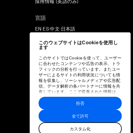
採用情報 (英語のみ)
て
言語
EN
ES
中文
日本語
▪
▪
▪
このウェブサイトはCookieを使用し
ます
このサイトではCookieを使って、ユーザー
に合わせたコンテンツや広告の表示、トラ
フィックの分析を行っています。またユー
ザーによるサイトの利用状況についても情
報を収集し、ソーシャルメディアや広告配
信、データ解析の各パートナーに情報を共
有しています。ここで収集された情報は、
ユーザーが各パートナーに提供した他の情
報や各パートナーのサービスを使用した際
拒否
に収集された情報と組み合わされ、各パー
トナーによって使用されることがありま
全て許可
す。
カスタム化