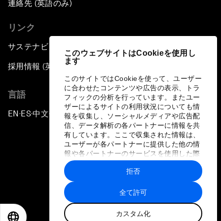
連絡先 (英語のみ)
リンク
サステナビリティへの取り組み
このウェブサイトはCookieを使用し
ます
採用情報 (英語のみ)
このサイトではCookieを使って、ユーザー
に合わせたコンテンツや広告の表示、トラ
言語
フィックの分析を行っています。またユー
ザーによるサイトの利用状況についても情
EN
ES
中文
日本語
▪
▪
▪
報を収集し、ソーシャルメディアや広告配
信、データ解析の各パートナーに情報を共
有しています。ここで収集された情報は、
ユーザーが各パートナーに提供した他の情
報や各パートナーのサービスを使用した際
に収集された情報と組み合わされ、各パー
拒否
トナーによって使用されることがありま
プライバシーポリシーと利用規約
す。
全て許可
サイトマップ
カスタム化
©
2026
世界経済フォーラム
EN
ES
中文
日本語