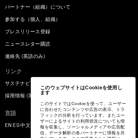
パートナー（組織）について
参加する（個人、組織）
プレスリリース登録
ニュースレター購読
連絡先 (英語のみ)
リンク
サステナビリティへの取り組み
このウェブサイトはCookieを使用し
ます
採用情報 (英語のみ)
このサイトではCookieを使って、ユーザー
に合わせたコンテンツや広告の表示、トラ
言語
フィックの分析を行っています。またユー
ザーによるサイトの利用状況についても情
EN
ES
中文
日本語
▪
▪
▪
報を収集し、ソーシャルメディアや広告配
信、データ解析の各パートナーに情報を共