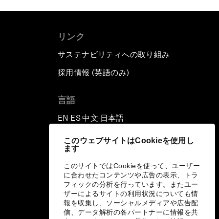
リンク
サステナビリティへの取り組み
採用情報 (英語のみ)
て
言語
EN
ES
中文
日本語
▪
▪
▪
このウェブサイトはCookieを使用し
ます
このサイトではCookieを使って、ユーザー
に合わせたコンテンツや広告の表示、トラ
フィックの分析を行っています。またユー
ザーによるサイトの利用状況についても情
報を収集し、ソーシャルメディアや広告配
信、データ解析の各パートナーに情報を共