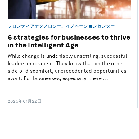
フロンティアテクノロジー、イノベーションセンター
6 strategies for businesses to thrive
in the Intelligent Age
While change is undeniably unsettling, successful
leaders embrace it. They know that on the other
side of discomfort, unprecedented opportunities
await. For businesses, especially, there ...
2025年01月22日