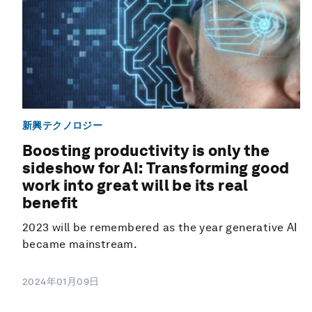
新興テクノロジー
Boosting productivity is only the
sideshow for AI: Transforming good
work into great will be its real
benefit
2023 will be remembered as the year generative AI
became mainstream.
2024年01月09日