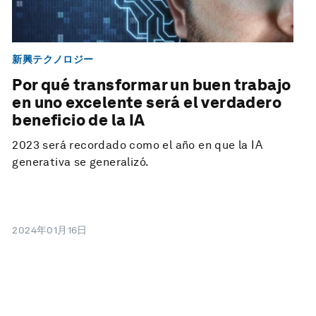
新興テクノロジー
Por qué transformar un buen trabajo
en uno excelente será el verdadero
beneficio de la IA
2023 será recordado como el año en que la IA
generativa se generalizó.
2024年01月16日