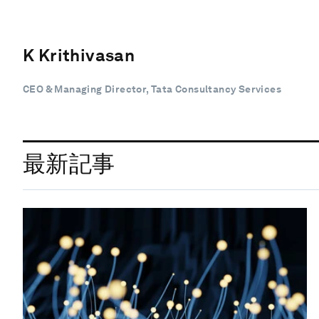
K Krithivasan
CEO & Managing Director, Tata Consultancy Services
最新記事