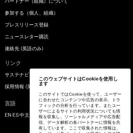
パートナー（組織）について
参加する（個人、組織）
プレスリリース登録
ニュースレター購読
連絡先 (英語のみ)
リンク
サステナビリティへの取り組み
このウェブサイトはCookieを使用し
ます
採用情報 (英語のみ)
このサイトではCookieを使って、ユーザー
に合わせたコンテンツや広告の表示、トラ
言語
フィックの分析を行っています。またユー
ザーによるサイトの利用状況についても情
EN
ES
中文
日本語
▪
▪
▪
報を収集し、ソーシャルメディアや広告配
信、データ解析の各パートナーに情報を共
有しています。ここで収集された情報は、