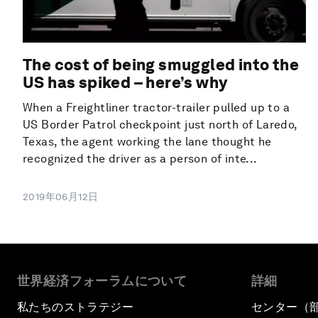
The cost of being smuggled into the
US has spiked – here’s why
When a Freightliner tractor-trailer pulled up to a
US Border Patrol checkpoint just north of Laredo,
Texas, the agent working the lane thought he
recognized the driver as a person of inte...
2019年06月12日
世界経済フォーラムについて
詳細
私たちのストラテジー
センター（