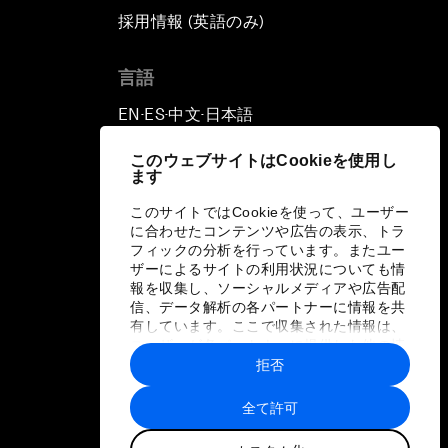
採用情報 (英語のみ)
て
言語
EN
ES
中文
日本語
▪
▪
▪
このウェブサイトはCookieを使用し
ます
このサイトではCookieを使って、ユーザー
に合わせたコンテンツや広告の表示、トラ
フィックの分析を行っています。またユー
ザーによるサイトの利用状況についても情
報を収集し、ソーシャルメディアや広告配
信、データ解析の各パートナーに情報を共
有しています。ここで収集された情報は、
ユーザーが各パートナーに提供した他の情
報や各パートナーのサービスを使用した際
拒否
に収集された情報と組み合わされ、各パー
トナーによって使用されることがありま
全て許可
す。