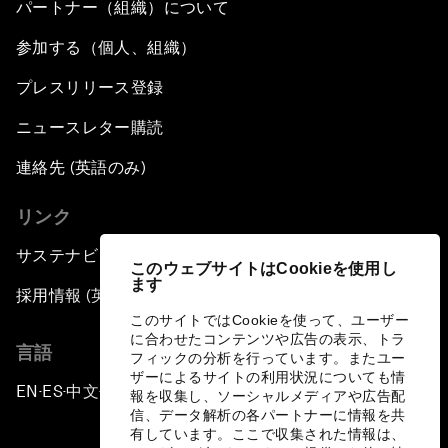
パートナー（組織）について
参加する（個人、組織）
プレスリリース登録
ニュースレター購読
連絡先 (英語のみ)
リンク
サステナビリティへの取り組み
このウェブサイトはCookieを使用し
ます
採用情報 (英語のみ)
このサイトではCookieを使って、ユーザー
に合わせたコンテンツや広告の表示、トラ
言語
フィックの分析を行っています。またユー
ザーによるサイトの利用状況についても情
EN
ES
中文
日本語
▪
▪
▪
報を収集し、ソーシャルメディアや広告配
信、データ解析の各パートナーに情報を共
有しています。ここで収集された情報は、