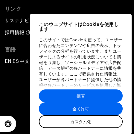
リンク
サステナビリティへの取り組み
このウェブサイトはCookieを使用し
ます
採用情報 (英語のみ)
このサイトではCookieを使って、ユーザー
に合わせたコンテンツや広告の表示、トラ
言語
フィックの分析を行っています。またユー
ザーによるサイトの利用状況についても情
EN
ES
中文
日本語
▪
▪
▪
報を収集し、ソーシャルメディアや広告配
信、データ解析の各パートナーに情報を共
有しています。ここで収集された情報は、
ユーザーが各パートナーに提供した他の情
報や各パートナーのサービスを使用した際
に収集された情報と組み合わされ、各パー
拒否
トナーによって使用されることがありま
プライバシーポリシーと利用規約
す。
全て許可
サイトマップ
カスタム化
©
2026
世界経済フォーラム
EN
ES
中文
日本語