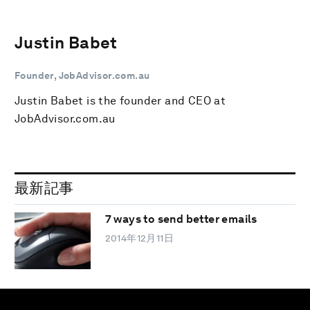
Justin Babet
Founder, JobAdvisor.com.au
Justin Babet is the founder and CEO at
JobAdvisor.com.au
最新記事
7 ways to send better emails
2014年12月11日