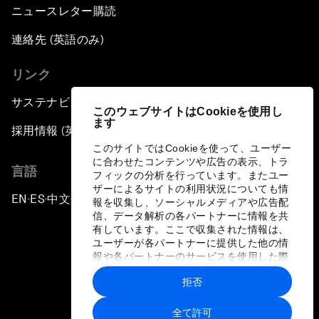
ニュースレター購読
連絡先 (英語のみ)
リンク
サステナビリティへの取り組み
このウェブサイトはCookieを使用し
ます
採用情報 (英語のみ)
このサイトではCookieを使って、ユーザー
に合わせたコンテンツや広告の表示、トラ
言語
フィックの分析を行っています。またユー
ザーによるサイトの利用状況についても情
EN
ES
中文
日本語
▪
▪
▪
報を収集し、ソーシャルメディアや広告配
信、データ解析の各パートナーに情報を共
有しています。ここで収集された情報は、
ユーザーが各パートナーに提供した他の情
報や各パートナーのサービスを使用した際
に収集された情報と組み合わされ、各パー
拒否
トナーによって使用されることがありま
プライバシーポリシーと利用規約
す。
全て許可