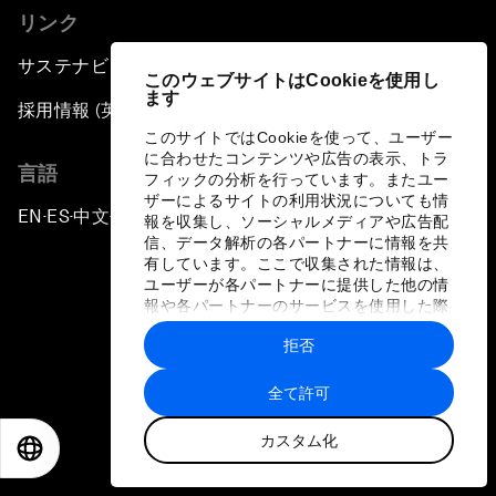
リンク
サステナビリティへの取り組み
このウェブサイトはCookieを使用し
ます
採用情報 (英語のみ)
このサイトではCookieを使って、ユーザー
に合わせたコンテンツや広告の表示、トラ
言語
フィックの分析を行っています。またユー
ザーによるサイトの利用状況についても情
EN
ES
中文
日本語
▪
▪
▪
報を収集し、ソーシャルメディアや広告配
信、データ解析の各パートナーに情報を共
有しています。ここで収集された情報は、
ユーザーが各パートナーに提供した他の情
報や各パートナーのサービスを使用した際
に収集された情報と組み合わされ、各パー
拒否
トナーによって使用されることがありま
プライバシーポリシーと利用規約
す。
全て許可
サイトマップ
カスタム化
©
2026
世界経済フォーラム
EN
ES
中文
日本語