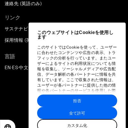
連絡先 (英語のみ)
リンク
サステナビリティへの取り組み
このウェブサイトはCookieを使用し
ます
採用情報 (英語のみ)
このサイトではCookieを使って、ユーザー
に合わせたコンテンツや広告の表示、トラ
言語
フィックの分析を行っています。またユー
ザーによるサイトの利用状況についても情
EN
ES
中文
日本語
▪
▪
▪
報を収集し、ソーシャルメディアや広告配
信、データ解析の各パートナーに情報を共
有しています。ここで収集された情報は、
ユーザーが各パートナーに提供した他の情
報や各パートナーのサービスを使用した際
に収集された情報と組み合わされ、各パー
拒否
トナーによって使用されることがありま
プライバシーポリシーと利用規約
す。
全て許可
サイトマップ
カスタム化
©
2026
世界経済フォーラム
EN
ES
中文
日本語