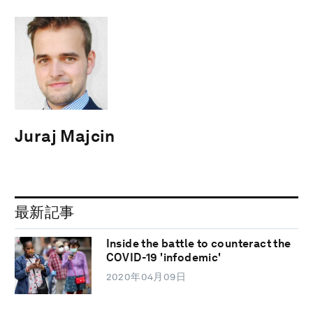
Juraj Majcin
最新記事
Inside the battle to counteract the
COVID-19 'infodemic'
2020年04月09日