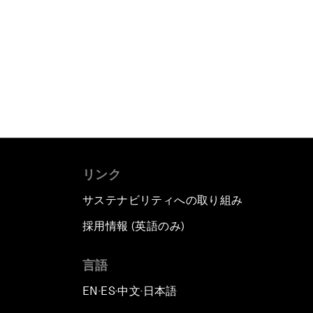
リンク
サステナビリティへの取り組み
採用情報 (英語のみ)
て
言語
EN
ES
中文
日本語
▪
▪
▪