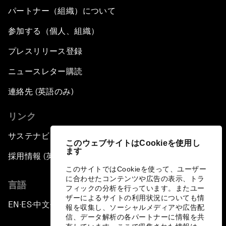
パートナー（組織）について
参加する（個人、組織）
プレスリリース登録
ニュースレター購読
連絡先 (英語のみ)
リンク
サステナビリティへの取り組み
このウェブサイトはCookieを使用し
ます
採用情報 (英語のみ)
このサイトではCookieを使って、ユーザー
に合わせたコンテンツや広告の表示、トラ
言語
フィックの分析を行っています。またユー
ザーによるサイトの利用状況についても情
EN
ES
中文
日本語
▪
▪
▪
報を収集し、ソーシャルメディアや広告配
信、データ解析の各パートナーに情報を共