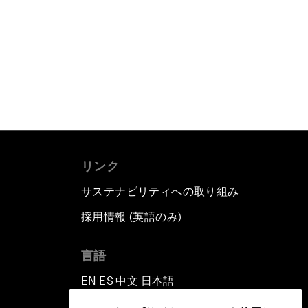
リンク
サステナビリティへの取り組み
採用情報 (英語のみ)
て
言語
EN
ES
中文
日本語
▪
▪
▪