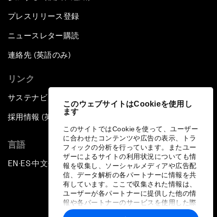
プレスリリース登録
ニュースレター購読
連絡先 (英語のみ)
リンク
サステナビリティへの取り組み
このウェブサイトはCookieを使用し
ます
採用情報 (英語のみ)
このサイトではCookieを使って、ユーザー
に合わせたコンテンツや広告の表示、トラ
言語
フィックの分析を行っています。またユー
ザーによるサイトの利用状況についても情
EN
ES
中文
日本語
▪
▪
▪
報を収集し、ソーシャルメディアや広告配
信、データ解析の各パートナーに情報を共
有しています。ここで収集された情報は、
ユーザーが各パートナーに提供した他の情
報や各パートナーのサービスを使用した際
に収集された情報と組み合わされ、各パー