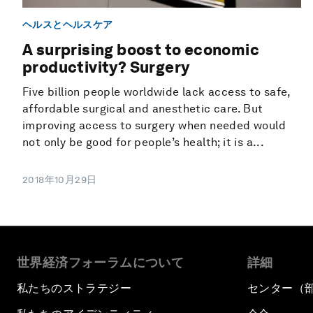
ヘルスとヘルスケア
A surprising boost to economic
productivity? Surgery
Five billion people worldwide lack access to safe,
affordable surgical and anesthetic care. But
improving access to surgery when needed would
not only be good for people’s health; it is a...
2018年10月29日
世界経済フォーラムについて
詳細
私たちのストラテジー
センター（