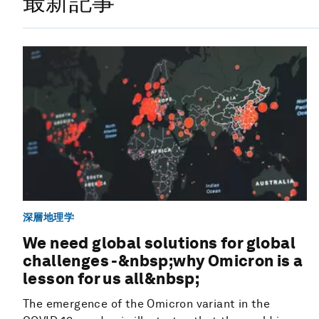
最新記事
深層地理学
We need global solutions for global
challenges -&nbsp;why Omicron is a
lesson for us all&nbsp;
The emergence of the Omicron variant in the