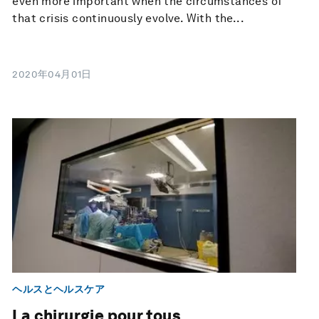
even more important when the circumstances of
that crisis continuously evolve. With the...
2020年04月01日
ヘルスとヘルスケア
La chirurgie pour tous