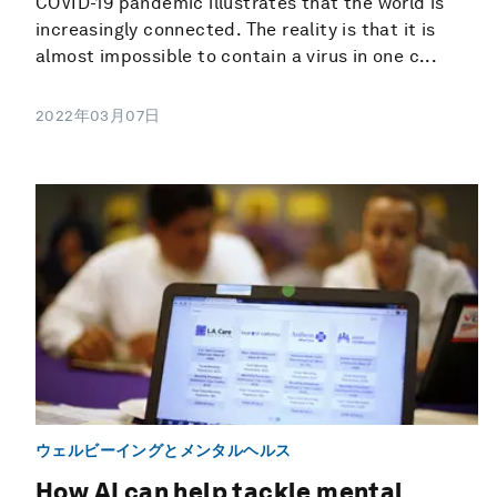
COVID-19 pandemic illustrates that the world is
increasingly connected. The reality is that it is
almost impossible to contain a virus in one c...
2022年03月07日
ウェルビーイングとメンタルヘルス
How AI can help tackle mental