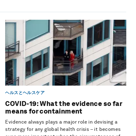
ヘルスとヘルスケア
COVID-19: What the evidence so far
means for containment
Evidence always plays a major role in devising a
strategy for any global health crisis – it becomes