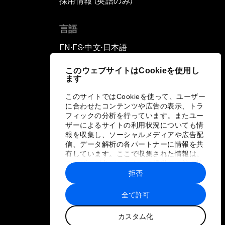
採用情報 (英語のみ)
て
言語
EN
ES
中文
日本語
▪
▪
▪
このウェブサイトはCookieを使用し
ます
このサイトではCookieを使って、ユーザー
に合わせたコンテンツや広告の表示、トラ
フィックの分析を行っています。またユー
ザーによるサイトの利用状況についても情
報を収集し、ソーシャルメディアや広告配
信、データ解析の各パートナーに情報を共
有しています。ここで収集された情報は、
ユーザーが各パートナーに提供した他の情
報や各パートナーのサービスを使用した際
拒否
に収集された情報と組み合わされ、各パー
トナーによって使用されることがありま
全て許可
す。
カスタム化