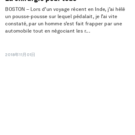
BOSTON – Lors d’un voyage récent en Inde, j’ai hélé
un pousse-pousse sur lequel pédalait, je l’ai vite
constaté, par un homme s’est fait frapper par une
automobile tout en négociant les r...
2018年11月01日