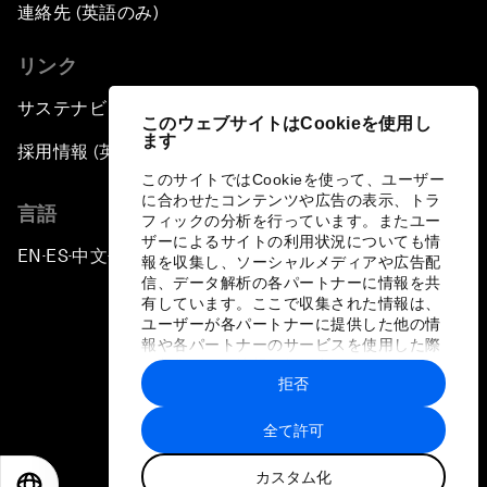
連絡先 (英語のみ)
リンク
サステナビリティへの取り組み
このウェブサイトはCookieを使用し
ます
採用情報 (英語のみ)
このサイトではCookieを使って、ユーザー
に合わせたコンテンツや広告の表示、トラ
言語
フィックの分析を行っています。またユー
ザーによるサイトの利用状況についても情
EN
ES
中文
日本語
▪
▪
▪
報を収集し、ソーシャルメディアや広告配
信、データ解析の各パートナーに情報を共
有しています。ここで収集された情報は、
ユーザーが各パートナーに提供した他の情
報や各パートナーのサービスを使用した際
に収集された情報と組み合わされ、各パー
拒否
トナーによって使用されることがありま
プライバシーポリシーと利用規約
す。
全て許可
サイトマップ
カスタム化
©
2026
世界経済フォーラム
EN
ES
中文
日本語