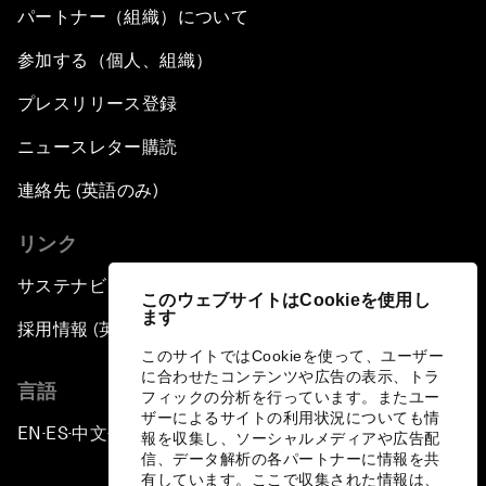
パートナー（組織）について
参加する（個人、組織）
プレスリリース登録
ニュースレター購読
連絡先 (英語のみ)
リンク
サステナビリティへの取り組み
このウェブサイトはCookieを使用し
ます
採用情報 (英語のみ)
このサイトではCookieを使って、ユーザー
に合わせたコンテンツや広告の表示、トラ
言語
フィックの分析を行っています。またユー
ザーによるサイトの利用状況についても情
EN
ES
中文
日本語
▪
▪
▪
報を収集し、ソーシャルメディアや広告配
信、データ解析の各パートナーに情報を共
有しています。ここで収集された情報は、