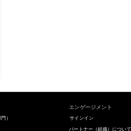
エンゲージメント
部門）
サインイン
パートナー（組織）につい