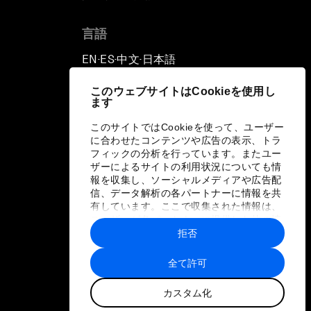
言語
EN
ES
中文
日本語
▪
▪
▪
このウェブサイトはCookieを使用し
ます
このサイトではCookieを使って、ユーザー
に合わせたコンテンツや広告の表示、トラ
フィックの分析を行っています。またユー
ザーによるサイトの利用状況についても情
報を収集し、ソーシャルメディアや広告配
信、データ解析の各パートナーに情報を共
有しています。ここで収集された情報は、
ユーザーが各パートナーに提供した他の情
報や各パートナーのサービスを使用した際
拒否
に収集された情報と組み合わされ、各パー
トナーによって使用されることがありま
全て許可
す。
カスタム化