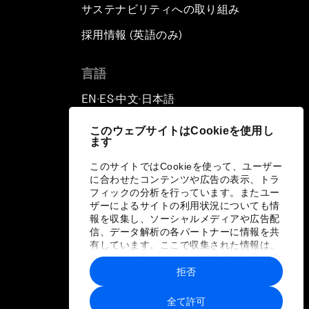
サステナビリティへの取り組み
採用情報 (英語のみ)
て
言語
EN
ES
中文
日本語
▪
▪
▪
このウェブサイトはCookieを使用し
ます
このサイトではCookieを使って、ユーザー
に合わせたコンテンツや広告の表示、トラ
フィックの分析を行っています。またユー
ザーによるサイトの利用状況についても情
報を収集し、ソーシャルメディアや広告配
信、データ解析の各パートナーに情報を共
有しています。ここで収集された情報は、
ユーザーが各パートナーに提供した他の情
報や各パートナーのサービスを使用した際
拒否
に収集された情報と組み合わされ、各パー
トナーによって使用されることがありま
全て許可