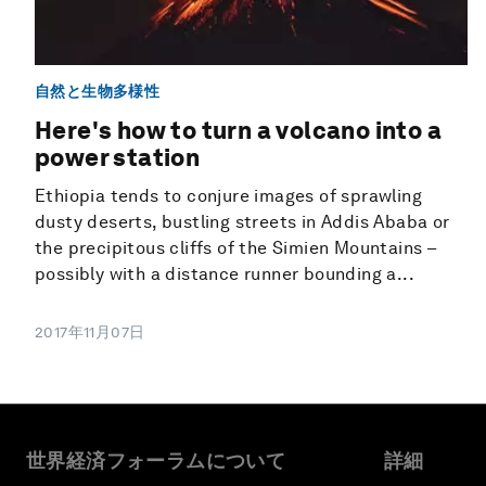
自然と生物多様性
Here's how to turn a volcano into a
power station
Ethiopia tends to conjure images of sprawling
dusty deserts, bustling streets in Addis Ababa or
the precipitous cliffs of the Simien Mountains –
possibly with a distance runner bounding a...
2017年11月07日
世界経済フォーラムについて
詳細