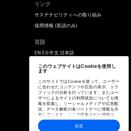
リンク
サステナビリティへの取り組み
採用情報 (英語のみ)
て
言語
EN
ES
中文
日本語
▪
▪
▪
このウェブサイトはCookieを使用し
ます
このサイトではCookieを使って、ユーザー
に合わせたコンテンツや広告の表示、トラ
フィックの分析を行っています。またユー
ザーによるサイトの利用状況についても情
報を収集し、ソーシャルメディアや広告配
信、データ解析の各パートナーに情報を共
有しています。ここで収集された情報は、
ユーザーが各パートナーに提供した他の情
報や各パートナーのサービスを使用した際
拒否