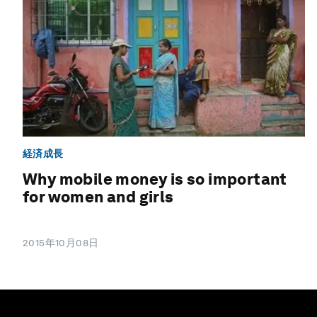
経済成長
Why mobile money is so important
for women and girls
2015年10月08日