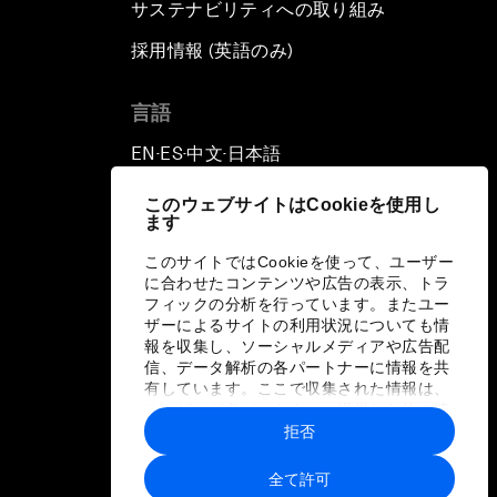
サステナビリティへの取り組み
採用情報 (英語のみ)
て
言語
EN
ES
中文
日本語
▪
▪
▪
このウェブサイトはCookieを使用し
ます
このサイトではCookieを使って、ユーザー
に合わせたコンテンツや広告の表示、トラ
フィックの分析を行っています。またユー
ザーによるサイトの利用状況についても情
報を収集し、ソーシャルメディアや広告配
信、データ解析の各パートナーに情報を共
有しています。ここで収集された情報は、
ユーザーが各パートナーに提供した他の情
報や各パートナーのサービスを使用した際
拒否
に収集された情報と組み合わされ、各パー
トナーによって使用されることがありま
全て許可
す。