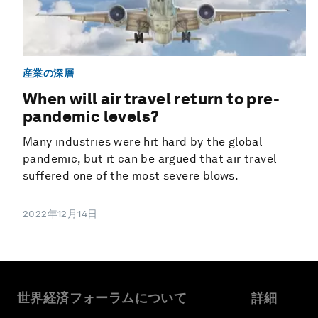
産業の深層
When will air travel return to pre-
pandemic levels?
Many industries were hit hard by the global
pandemic, but it can be argued that air travel
suffered one of the most severe blows.
2022年12月14日
世界経済フォーラムについて
詳細