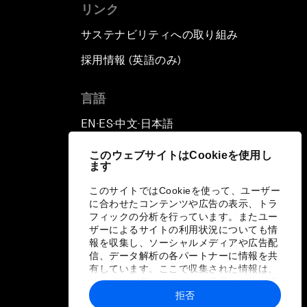
リンク
サステナビリティへの取り組み
採用情報 (英語のみ)
て
言語
EN
ES
中文
日本語
▪
▪
▪
このウェブサイトはCookieを使用し
ます
このサイトではCookieを使って、ユーザー
に合わせたコンテンツや広告の表示、トラ
フィックの分析を行っています。またユー
ザーによるサイトの利用状況についても情
報を収集し、ソーシャルメディアや広告配
信、データ解析の各パートナーに情報を共
有しています。ここで収集された情報は、
ユーザーが各パートナーに提供した他の情
報や各パートナーのサービスを使用した際
拒否