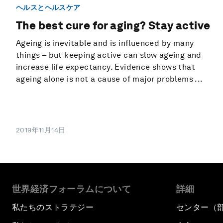
ヘルスとヘルスケア
The best cure for aging? Stay active
Ageing is inevitable and is influenced by many
things – but keeping active can slow ageing and
increase life expectancy. Evidence shows that
ageing alone is not a cause of major problems ...
2019年11月14日
世界経済フォーラムについて
詳細
私たちのストラテジー
センター（