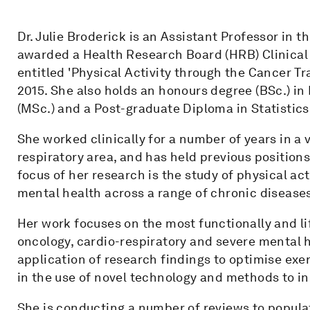
Dr. Julie Broderick is an Assistant Professor in
awarded a Health Research Board (HRB) Clinical
entitled 'Physical Activity through the Cancer T
2015. She also holds an honours degree (BSc.) in
(MSc.) and a Post-graduate Diploma in Statistics 
She worked clinically for a number of years in a v
respiratory area, and has held previous position
focus of her research is the study of physical ac
mental health across a range of chronic disease
Her work focuses on the most functionally and lif
oncology, cardio-respiratory and severe mental he
application of research findings to optimise exe
in the use of novel technology and methods to inc
She is conducting a number of reviews to popula