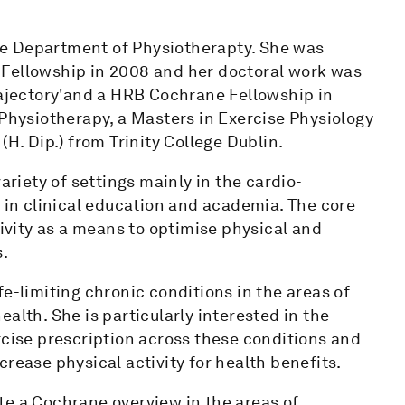
 the Department of Physiotherapty. She was
 Fellowship in 2008 and her doctoral work was
rajectory'and a HRB Cochrane Fellowship in
 Physiotherapy, a Masters in Exercise Physiology
(H. Dip.) from Trinity College Dublin.
ariety of settings mainly in the cardio-
s in clinical education and academia. The core
tivity as a means to optimise physical and
s.
e-limiting chronic conditions in the areas of
alth. She is particularly interested in the
rcise prescription across these conditions and
rease physical activity for health benefits.
te a Cochrane overview in the areas of