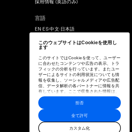
採用情報 (英語のみ)
て
言語
EN
ES
中文
日本語
▪
▪
▪
このウェブサイトはCookieを使用し
ます
このサイトではCookieを使って、ユーザー
に合わせたコンテンツや広告の表示、トラ
フィックの分析を行っています。またユー
ザーによるサイトの利用状況についても情
報を収集し、ソーシャルメディアや広告配
信、データ解析の各パートナーに情報を共
有しています。ここで収集された情報は、
ユーザーが各パートナーに提供した他の情
報や各パートナーのサービスを使用した際
拒否
に収集された情報と組み合わされ、各パー
トナーによって使用されることがありま
全て許可
す。
カスタム化