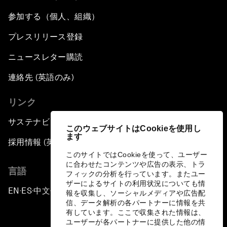
参加する（個人、組織）
プレスリリース登録
ニュースレター購読
連絡先 (英語のみ)
リンク
サステナビリティへの取り組み
このウェブサイトはCookieを使用し
ます
採用情報 (英語のみ)
このサイトではCookieを使って、ユーザー
に合わせたコンテンツや広告の表示、トラ
言語
フィックの分析を行っています。またユー
ザーによるサイトの利用状況についても情
EN
ES
中文
日本語
▪
▪
▪
報を収集し、ソーシャルメディアや広告配
信、データ解析の各パートナーに情報を共
有しています。ここで収集された情報は、
ユーザーが各パートナーに提供した他の情