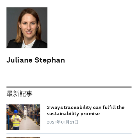
Juliane Stephan
最新記事
3 ways traceability can fulfill the
sustainability promise
2021年01月21日