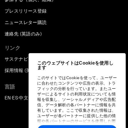
プレスリリース登録
ニュースレター購読
連絡先 (英語のみ)
リンク
サステナビリティへの取り組み
このウェブサイトはCookieを使用し
ます
採用情報 (英語のみ)
このサイトではCookieを使って、ユーザー
に合わせたコンテンツや広告の表示、トラ
言語
フィックの分析を行っています。またユー
ザーによるサイトの利用状況についても情
EN
ES
中文
日本語
▪
▪
▪
報を収集し、ソーシャルメディアや広告配
信、データ解析の各パートナーに情報を共
有しています。ここで収集された情報は、
ユーザーが各パートナーに提供した他の情
報や各パートナーのサービスを使用した際
に収集された情報と組み合わされ、各パー