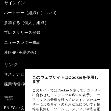
サインイン
パートナー（組織）について
参加する（個人、組織）
プレスリリース登録
ニュースレター購読
連絡先 (英語のみ)
リンク
サステナビリティへの取り組み
このウェブサイトはCookieを使用し
ます
採用情報 (英語のみ)
このサイトではCookieを使って、ユーザー
に合わせたコンテンツや広告の表示、トラ
言語
フィックの分析を行っています。またユー
ザーによるサイトの利用状況についても情
EN
ES
中文
日本語
▪
▪
▪
報を収集し、ソーシャルメディアや広告配