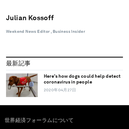
Julian Kossoff
Weekend News Editor , Business Insider
最新記事
Here's how dogs could help detect
coronavirus in people
2020年04月27日
世界経済フォーラムについて