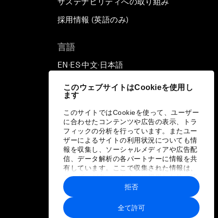
サステナビリティへの取り組み
採用情報 (英語のみ)
て
言語
EN
ES
中文
日本語
▪
▪
▪
このウェブサイトはCookieを使用し
ます
このサイトではCookieを使って、ユーザー
に合わせたコンテンツや広告の表示、トラ
フィックの分析を行っています。またユー
ザーによるサイトの利用状況についても情
報を収集し、ソーシャルメディアや広告配
信、データ解析の各パートナーに情報を共
有しています。ここで収集された情報は、
ユーザーが各パートナーに提供した他の情
報や各パートナーのサービスを使用した際
拒否
に収集された情報と組み合わされ、各パー
トナーによって使用されることがありま
全て許可
す。