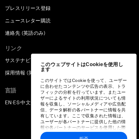
プレスリリース登録
ニュースレター購読
連絡先 (英語のみ)
リンク
サステナビリティへの取り組み
このウェブサイトはCookieを使用し
ます
採用情報 (英語のみ)
このサイトではCookieを使って、ユーザー
に合わせたコンテンツや広告の表示、トラ
言語
フィックの分析を行っています。またユー
ザーによるサイトの利用状況についても情
EN
ES
中文
日本語
▪
▪
▪
報を収集し、ソーシャルメディアや広告配
信、データ解析の各パートナーに情報を共
有しています。ここで収集された情報は、
ユーザーが各パートナーに提供した他の情
報や各パートナーのサービスを使用した際
に収集された情報と組み合わされ、各パー
拒否