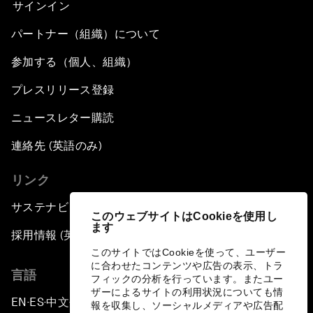
サインイン
パートナー（組織）について
参加する（個人、組織）
プレスリリース登録
ニュースレター購読
連絡先 (英語のみ)
リンク
サステナビリティへの取り組み
このウェブサイトはCookieを使用し
ます
採用情報 (英語のみ)
このサイトではCookieを使って、ユーザー
に合わせたコンテンツや広告の表示、トラ
言語
フィックの分析を行っています。またユー
ザーによるサイトの利用状況についても情
EN
ES
中文
日本語
▪
▪
▪
報を収集し、ソーシャルメディアや広告配