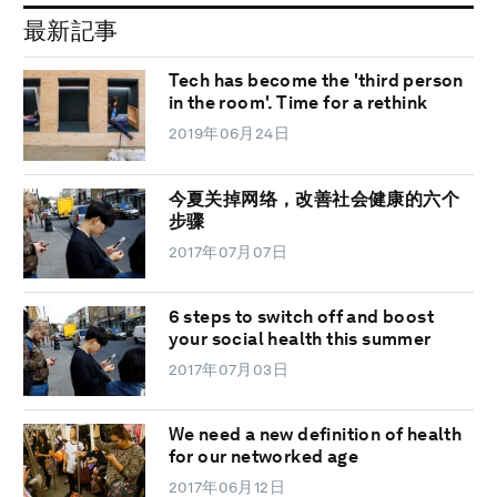
最新記事
Tech has become the 'third person
in the room'. Time for a rethink
2019年06月24日
今夏关掉网络，改善社会健康的六个
步骤
2017年07月07日
6 steps to switch off and boost
your social health this summer
2017年07月03日
We need a new definition of health
for our networked age
2017年06月12日