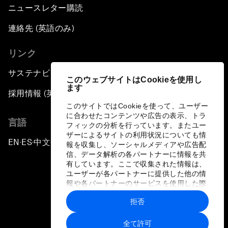
ニュースレター購読
連絡先 (英語のみ)
リンク
サステナビリティへの取り組み
このウェブサイトはCookieを使用し
ます
採用情報 (英語のみ)
このサイトではCookieを使って、ユーザー
に合わせたコンテンツや広告の表示、トラ
言語
フィックの分析を行っています。またユー
ザーによるサイトの利用状況についても情
EN
ES
中文
日本語
▪
▪
▪
報を収集し、ソーシャルメディアや広告配
信、データ解析の各パートナーに情報を共
有しています。ここで収集された情報は、
ユーザーが各パートナーに提供した他の情
報や各パートナーのサービスを使用した際
に収集された情報と組み合わされ、各パー
拒否
トナーによって使用されることがありま
プライバシーポリシーと利用規約
す。
全て許可