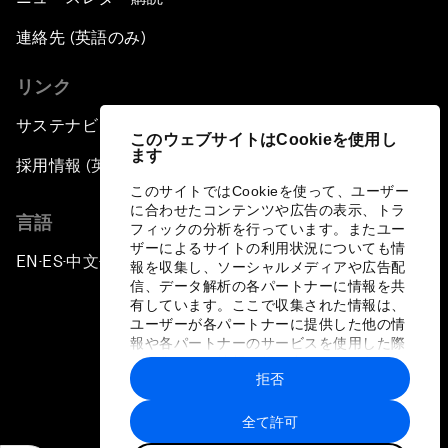
連絡先 (英語のみ)
リンク
サステナビリティへの取り組み
このウェブサイトはCookieを使用し
ます
採用情報 (英語のみ)
このサイトではCookieを使って、ユーザー
に合わせたコンテンツや広告の表示、トラ
言語
フィックの分析を行っています。またユー
ザーによるサイトの利用状況についても情
EN
ES
中文
日本語
▪
▪
▪
報を収集し、ソーシャルメディアや広告配
信、データ解析の各パートナーに情報を共
有しています。ここで収集された情報は、
ユーザーが各パートナーに提供した他の情
報や各パートナーのサービスを使用した際
に収集された情報と組み合わされ、各パー
拒否
トナーによって使用されることがありま
プライバシーポリシーと利用規約
す。
全て許可
サイトマップ