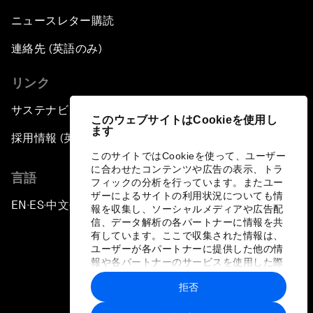
ニュースレター購読
連絡先 (英語のみ)
リンク
サステナビリティへの取り組み
このウェブサイトはCookieを使用し
ます
採用情報 (英語のみ)
このサイトではCookieを使って、ユーザー
に合わせたコンテンツや広告の表示、トラ
言語
フィックの分析を行っています。またユー
ザーによるサイトの利用状況についても情
EN
ES
中文
日本語
▪
▪
▪
報を収集し、ソーシャルメディアや広告配
信、データ解析の各パートナーに情報を共
有しています。ここで収集された情報は、
ユーザーが各パートナーに提供した他の情
報や各パートナーのサービスを使用した際
に収集された情報と組み合わされ、各パー
拒否
トナーによって使用されることがありま
プライバシーポリシーと利用規約
す。