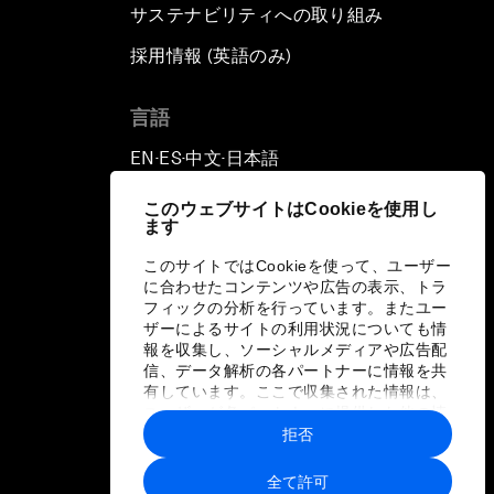
サステナビリティへの取り組み
採用情報 (英語のみ)
て
言語
EN
ES
中文
日本語
▪
▪
▪
このウェブサイトはCookieを使用し
ます
このサイトではCookieを使って、ユーザー
に合わせたコンテンツや広告の表示、トラ
フィックの分析を行っています。またユー
ザーによるサイトの利用状況についても情
報を収集し、ソーシャルメディアや広告配
信、データ解析の各パートナーに情報を共
有しています。ここで収集された情報は、
ユーザーが各パートナーに提供した他の情
報や各パートナーのサービスを使用した際
拒否
に収集された情報と組み合わされ、各パー
トナーによって使用されることがありま
全て許可