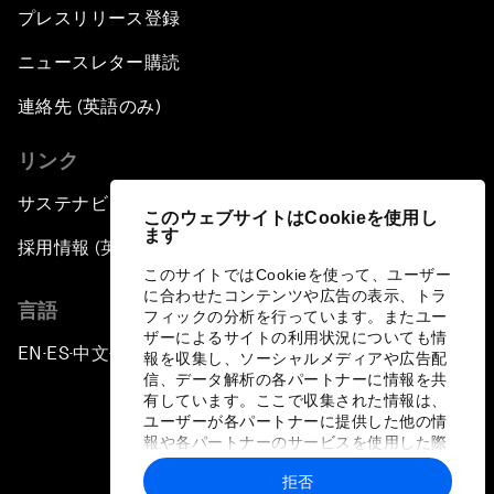
プレスリリース登録
ニュースレター購読
連絡先 (英語のみ)
リンク
サステナビリティへの取り組み
このウェブサイトはCookieを使用し
ます
採用情報 (英語のみ)
このサイトではCookieを使って、ユーザー
に合わせたコンテンツや広告の表示、トラ
言語
フィックの分析を行っています。またユー
ザーによるサイトの利用状況についても情
EN
ES
中文
日本語
▪
▪
▪
報を収集し、ソーシャルメディアや広告配
信、データ解析の各パートナーに情報を共
有しています。ここで収集された情報は、
ユーザーが各パートナーに提供した他の情
報や各パートナーのサービスを使用した際
に収集された情報と組み合わされ、各パー
拒否
トナーによって使用されることがありま