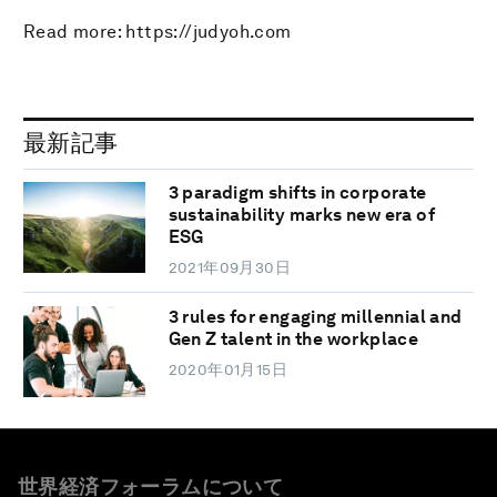
Read more: https://judyoh.com
最新記事
3 paradigm shifts in corporate
sustainability marks new era of
ESG
2021年09月30日
3 rules for engaging millennial and
Gen Z talent in the workplace
2020年01月15日
世界経済フォーラムについて