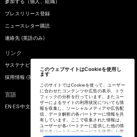
参加する（個人、組織）
プレスリリース登録
ニュースレター購読
連絡先 (英語のみ)
リンク
サステナビリティへの取り組み
このウェブサイトはCookieを使用し
ます
採用情報 (英語のみ)
このサイトではCookieを使って、ユーザー
に合わせたコンテンツや広告の表示、トラ
言語
フィックの分析を行っています。またユー
ザーによるサイトの利用状況についても情
EN
ES
中文
日本語
▪
▪
▪
報を収集し、ソーシャルメディアや広告配
信、データ解析の各パートナーに情報を共
有しています。ここで収集された情報は、
ユーザーが各パートナーに提供した他の情
報や各パートナーのサービスを使用した際