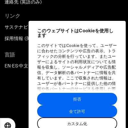
連絡先 (英語のみ)
リンク
サステナビリティへの取り組み
このウェブサイトはCookieを使用し
ます
採用情報 (英語のみ)
このサイトではCookieを使って、ユーザー
に合わせたコンテンツや広告の表示、トラ
言語
フィックの分析を行っています。またユー
ザーによるサイトの利用状況についても情
EN
ES
中文
日本語
▪
▪
▪
報を収集し、ソーシャルメディアや広告配
信、データ解析の各パートナーに情報を共
有しています。ここで収集された情報は、
ユーザーが各パートナーに提供した他の情
報や各パートナーのサービスを使用した際
に収集された情報と組み合わされ、各パー
拒否
トナーによって使用されることがありま
プライバシーポリシーと利用規約
す。
全て許可
サイトマップ
カスタム化
©
2026
世界経済フォーラム
EN
ES
中文
日本語