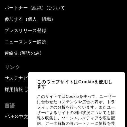
パートナー（組織）について
参加する（個人、組織）
プレスリリース登録
ニュースレター購読
連絡先 (英語のみ)
リンク
サステナビリティへの取り組み
このウェブサイトはCookieを使用し
ます
採用情報 (英語のみ)
このサイトではCookieを使って、ユーザー
に合わせたコンテンツや広告の表示、トラ
言語
フィックの分析を行っています。またユー
ザーによるサイトの利用状況についても情
EN
ES
中文
日本語
▪
▪
▪
報を収集し、ソーシャルメディアや広告配
信、データ解析の各パートナーに情報を共