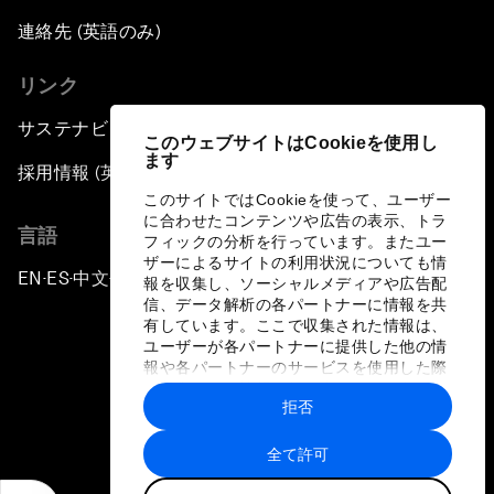
連絡先 (英語のみ)
リンク
サステナビリティへの取り組み
このウェブサイトはCookieを使用し
ます
採用情報 (英語のみ)
このサイトではCookieを使って、ユーザー
に合わせたコンテンツや広告の表示、トラ
言語
フィックの分析を行っています。またユー
ザーによるサイトの利用状況についても情
EN
ES
中文
日本語
▪
▪
▪
報を収集し、ソーシャルメディアや広告配
信、データ解析の各パートナーに情報を共
有しています。ここで収集された情報は、
ユーザーが各パートナーに提供した他の情
報や各パートナーのサービスを使用した際
に収集された情報と組み合わされ、各パー
拒否
トナーによって使用されることがありま
プライバシーポリシーと利用規約
す。
全て許可
サイトマップ