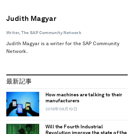
Judith Magyar
Writer, The SAP Community Network
Judith Magyar is a writer for the SAP Community
Network.
最新記事
How machines are talking to their
manufacturers
2016年06月10日
Will the Fourth Industrial
Revolution improve the state of the