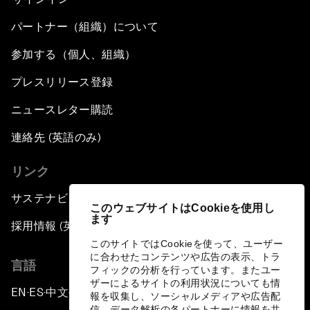
パートナー（組織）について
参加する（個人、組織）
プレスリリース登録
ニュースレター購読
連絡先 (英語のみ)
リンク
サステナビリティへの取り組み
このウェブサイトはCookieを使用し
ます
採用情報 (英語のみ)
このサイトではCookieを使って、ユーザー
に合わせたコンテンツや広告の表示、トラ
言語
フィックの分析を行っています。またユー
ザーによるサイトの利用状況についても情
EN
ES
中文
日本語
▪
▪
▪
報を収集し、ソーシャルメディアや広告配
信、データ解析の各パートナーに情報を共