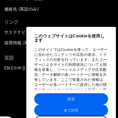
連絡先 (英語のみ)
リンク
サステナビリティへの取り組み
このウェブサイトはCookieを使用し
ます
採用情報 (英語のみ)
このサイトではCookieを使って、ユーザー
に合わせたコンテンツや広告の表示、トラ
言語
フィックの分析を行っています。またユー
ザーによるサイトの利用状況についても情
EN
ES
中文
日本語
▪
▪
▪
報を収集し、ソーシャルメディアや広告配
信、データ解析の各パートナーに情報を共
有しています。ここで収集された情報は、
ユーザーが各パートナーに提供した他の情
報や各パートナーのサービスを使用した際
に収集された情報と組み合わされ、各パー
拒否
トナーによって使用されることがありま
プライバシーポリシーと利用規約
す。
全て許可
サイトマップ