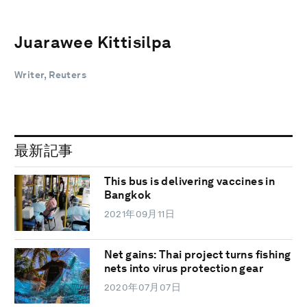
Juarawee Kittisilpa
Writer, Reuters
最新記事
This bus is delivering vaccines in
Bangkok
2021年09月11日
Net gains: Thai project turns fishing
nets into virus protection gear
2020年07月07日